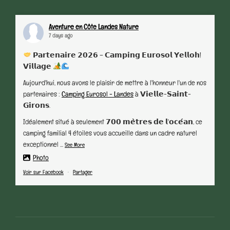
Aventure en Côte Landes Nature
7 days ago
𝗣𝗮𝗿𝘁𝗲𝗻𝗮𝗶𝗿𝗲 𝟮𝟬𝟮𝟲 – 𝗖𝗮𝗺𝗽𝗶𝗻𝗴 𝗘𝘂𝗿𝗼𝘀𝗼𝗹 𝗬𝗲𝗹𝗹𝗼𝗵!
𝗩𝗶𝗹𝗹𝗮𝗴𝗲
Aujourd'hui, nous avons le plaisir de mettre à l'honneur l'un de nos
partenaires :
Camping Eurosol - Landes
à 𝗩𝗶𝗲𝗹𝗹𝗲-𝗦𝗮𝗶𝗻𝘁-
𝗚𝗶𝗿𝗼𝗻𝘀.
Idéalement situé à seulement 𝟳𝟬𝟬 𝗺𝗲̀𝘁𝗿𝗲𝘀 𝗱𝗲 𝗹'𝗼𝗰𝗲́𝗮𝗻, ce
camping familial 4 étoiles vous accueille dans un cadre naturel
exceptionnel
...
See More
Photo
Voir sur Facebook
·
Partager